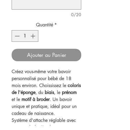
0/20
Quantité
*
Ajouter au Panier
Créez vous-même votre bavoir
personnalisé pour bébé de 18
mois environ. Choississez le
coloris
de l'éponge
, du
biais
, le
prénom
et le
motif à broder
. Un bavoir
unique et pratique, idéal pour un
cadeau de naissance.
Système d'attache réglable avec
un scratch derrière le cou et