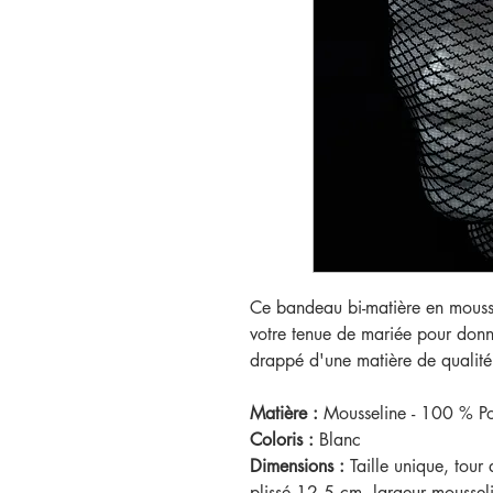
Ce bandeau bi-matière en mousse
votre tenue de mariée pour donn
drappé d'une matière de qualité
Matière :
Mousseline
- 100 % Po
Coloris :
Blanc
Dimensions :
Taille unique, tou
plissé 12.5 cm, largeur mousse